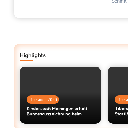
Schmalk
Highlights
Tiberanda 2026
Tiber
Kinderstadt Meiningen erhält
Tiber
Bundesauszeichnung beim
Startl
Wettbewerb „machen!2026“