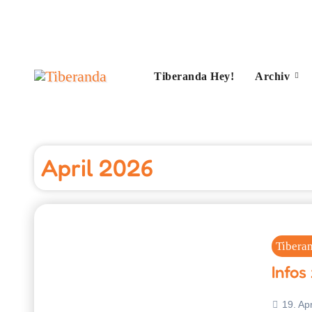
Zum
Inhalt
springen
Tiberanda Hey!
Archiv
April 2026
Tibera
Info
19. Apr