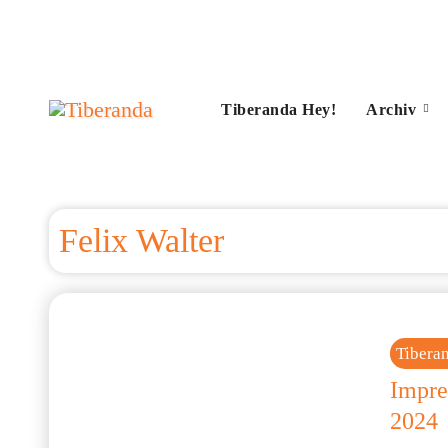
Zum
Inhalt
springen
Tiberanda Hey!
Archiv
Felix Walter
Tibera
Impre
2024