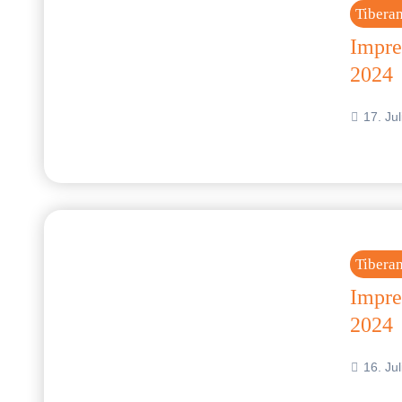
Tibera
Impre
2024
17. Ju
Tibera
Impre
2024
16. Ju