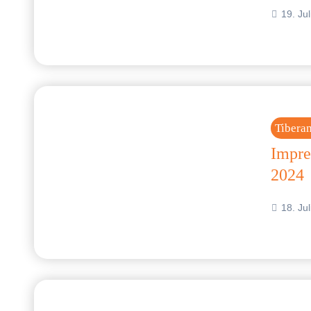
19. Ju
Tibera
Impre
2024
18. Ju