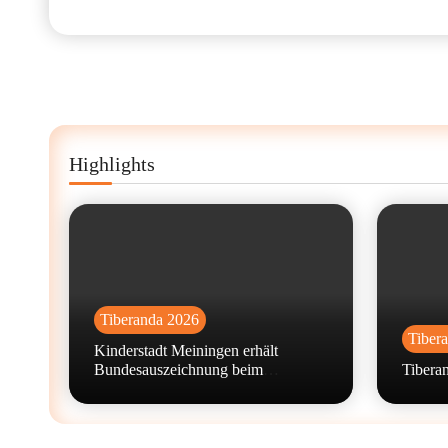
Highlights
Tiberanda 2026
Tiber
Kinderstadt Meiningen erhält
Bundesauszeichnung beim
Tiberan
Wettbewerb „machen!2026“