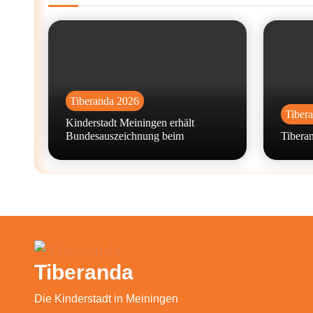
Tiberanda 2026
Tiber
Kinderstadt Meiningen erhält
Bundesauszeichnung beim
Tiberan
Wettbewerb „machen!2026“
Tiberanda
Die Kinderstadt in Meiningen