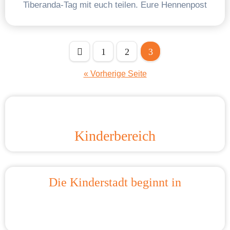
Tiberanda-Tag mit euch teilen. Eure Hennenpost
Seitennummerierung
1
2
3
der
« Vorherige Seite
Beiträge
Kinderbereich
Die Kinderstadt beginnt in