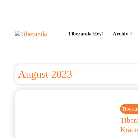
Zum
Inhalt
springen
Tiberanda Hey!
Archiv
August 2023
Tibera
Tiber
Kräut