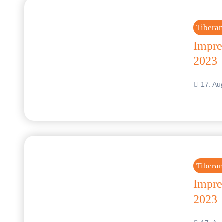
Tibera
Impre
2023
17. Au
Tibera
Impre
2023