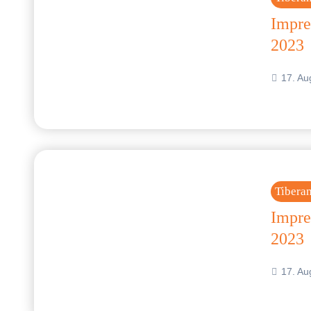
Impre
2023
17. Au
Tibera
Impre
2023
17. Au