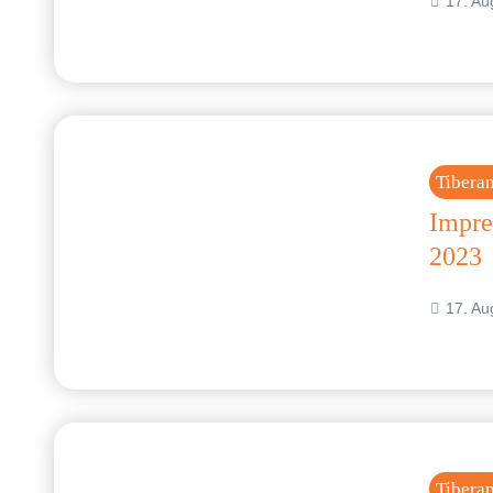
17. Au
Tibera
Impre
2023
17. Au
Tibera