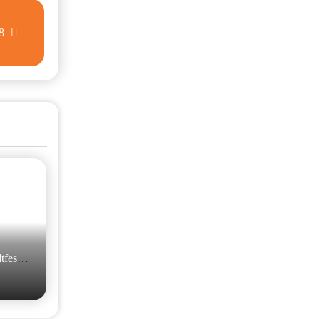
18
tfest