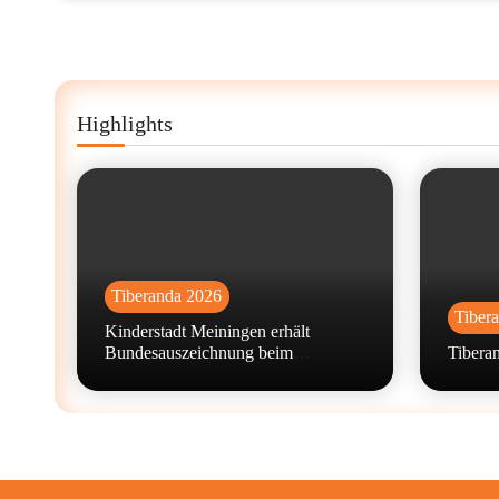
Highlights
Tiberanda 2026
Tiber
Kinderstadt Meiningen erhält
Bundesauszeichnung beim
Tiberan
Wettbewerb „machen!2026“