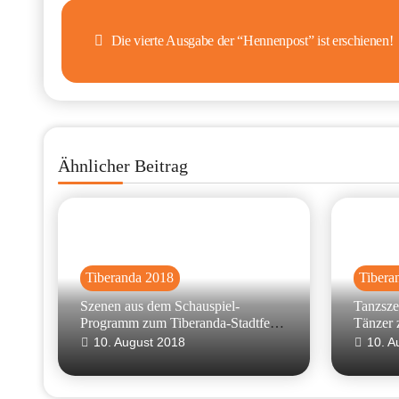
Beitragsnavigation
Die vierte Ausgabe der “Hennenpost” ist erschienen!
Ähnlicher Beitrag
Tiberanda 2018
Tibera
Szenen aus dem Schauspiel-
Tanzsze
Programm zum Tiberanda-Stadtfest
Tänzer 
vom 04. August 2018
vom 04.
10. August 2018
10. A