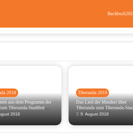
Backbuch20
nda 2018
Tiberanda 2018
nen aus dem Programm der
Das Lied der Musiker über
zum Tiberanda-Stadtfest
Tiberanda zum Tiberanda-Stad
 August 2018
vom 04. August 2018
ugust 2018
9. August 2018