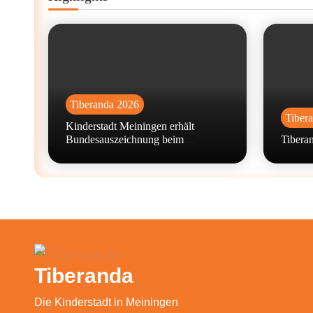
Tiberanda 2026
Tiber
Kinderstadt Meiningen erhält
Bundesauszeichnung beim
Tiberan
Wettbewerb „machen!2026“
Tiberanda
Die Kinderstadt in Meiningen