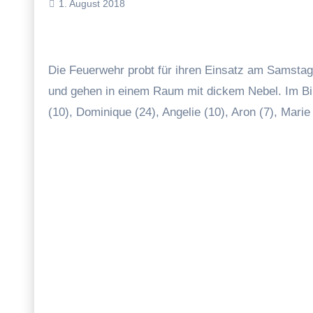
1. August 2018
Die Feuerwehr probt für ihren Einsatz am Samstag zum Stadtfest. Sie üben Löschangriffe, löschen mit Feuerlöschern
und gehen in einem Raum mit dickem Nebel. Im Bild:
(10), Dominique (24), Angelie (10), Aron (7), Marie (