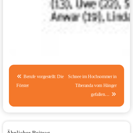
Beitragsnavigation
Berufe vorgestellt: Die
Schnee im Hochsommer in
Förster
Tiberanda vom Hänger
gefallen…
Ähnlicher Beitrag